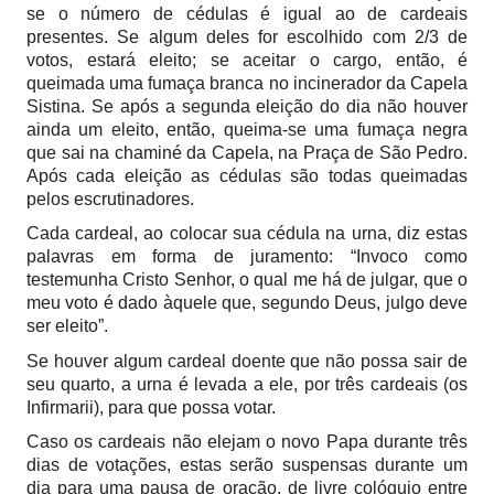
se o número de cédulas é igual ao de cardeais
presentes. Se algum deles for escolhido com 2/3 de
votos, estará eleito; se aceitar o cargo, então, é
queimada uma fumaça branca no incinerador da Capela
Sistina. Se após a segunda eleição do dia não houver
ainda um eleito, então, queima-se uma fumaça negra
que sai na chaminé da Capela, na Praça de São Pedro.
Após cada eleição as cédulas são todas queimadas
pelos escrutinadores.
Cada cardeal, ao colocar sua cédula na urna, diz estas
palavras em forma de juramento: “Invoco como
testemunha Cristo Senhor, o qual me há de julgar, que o
meu voto é dado àquele que, segundo Deus, julgo deve
ser eleito”.
Se houver algum cardeal doente que não possa sair de
seu quarto, a urna é levada a ele, por três cardeais (os
Infirmarii), para que possa votar.
Caso os cardeais não elejam o novo Papa durante três
dias de votações, estas serão suspensas durante um
dia para uma pausa de oração, de livre colóquio entre