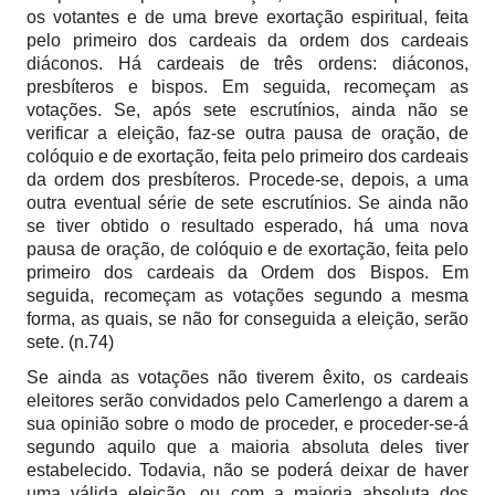
os votantes e de uma breve exortação espiritual, feita
pelo primeiro dos cardeais da ordem dos cardeais
diáconos. Há cardeais de três ordens: diáconos,
presbíteros e bispos. Em seguida, recomeçam as
votações. Se, após sete escrutínios, ainda não se
verificar a eleição, faz-se outra pausa de oração, de
colóquio e de exortação, feita pelo primeiro dos cardeais
da ordem dos presbíteros. Procede-se, depois, a uma
outra eventual série de sete escrutínios. Se ainda não
se tiver obtido o resultado esperado, há uma nova
pausa de oração, de colóquio e de exortação, feita pelo
primeiro dos cardeais da Ordem dos Bispos. Em
seguida, recomeçam as votações segundo a mesma
forma, as quais, se não for conseguida a eleição, serão
sete. (n.74)
Se ainda as votações não tiverem êxito, os cardeais
eleitores serão convidados pelo Camerlengo a darem a
sua opinião sobre o modo de proceder, e proceder-se-á
segundo aquilo que a maioria absoluta deles tiver
estabelecido. Todavia, não se poderá deixar de haver
uma válida eleição, ou com a maioria absoluta dos