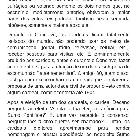
sufrágios ou votando somente os dois nomes que, no
escrutínio imediatamente anterior, obtiveram a maior
parte dos votos, exigindo-se, também nesta segunda
hipótese, somente a maioria absoluta.
Durante o Conclave, os cardeais ficam totalmente
isolados do mundo, não podendo usar os meios de
comunicação (jornal, rádio, televisão, celular, etc.),
receber pessoas para visitas, etc. É terminantemente
proibido aos cardeais, antes e durante o Conclave, fazer
acordo entre si para a eleição de um deles, sob pena de
excomunhão “latae sententiae”. O artigo 80, além disso,
castiga com excomunhão os cardeais que aceitarem a
proposta de uma autoridade civil de propor o veto contra
algum cardeal, como acontecia até 1904.
Após a eleição de um dos cardeais, o cardeal Decano
pergunta ao eleito: “Aceitas a tua eleição canônica para
Sumo Pontífice?” E, uma vez recebido o consenso,
pergunta-lhe: “Como queres ser chamado?”. Então, os
cardeais eleitores aproximam-se para render
homenagem e prestar obediência ao neoeleito Sumo