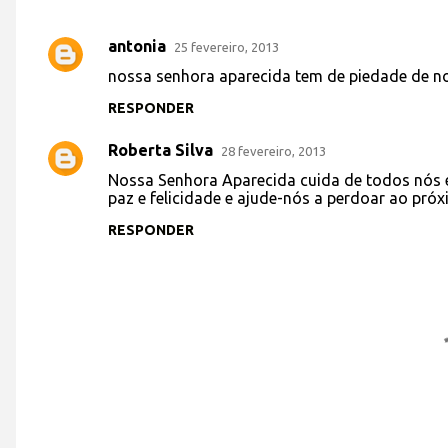
antonia
25 fevereiro, 2013
C
nossa senhora aparecida tem de piedade de 
o
RESPONDER
m
e
Roberta Silva
28 fevereiro, 2013
n
Nossa Senhora Aparecida cuida de todos nós e
t
paz e felicidade e ajude-nós a perdoar ao pró
á
RESPONDER
r
i
o
s