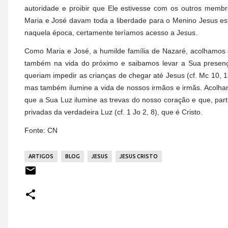
autoridade e proibir que Ele estivesse com os outros memb
Maria e José davam toda a liberdade para o Menino Jesus es
naquela época, certamente teríamos acesso a Jesus.
Como Maria e José, a humilde família de Nazaré, acolhamos 
também na vida do próximo e saibamos levar a Sua presenç
queriam impedir as crianças de chegar até Jesus (cf. Mc 10, 
mas também ilumine a vida de nossos irmãos e irmãs. Acolh
que a Sua Luz ilumine as trevas do nosso coração e que, parti
privadas da verdadeira Luz (cf. 1 Jo 2, 8), que é Cristo.
Fonte: CN
ARTIGOS
BLOG
JESUS
JESUS CRISTO