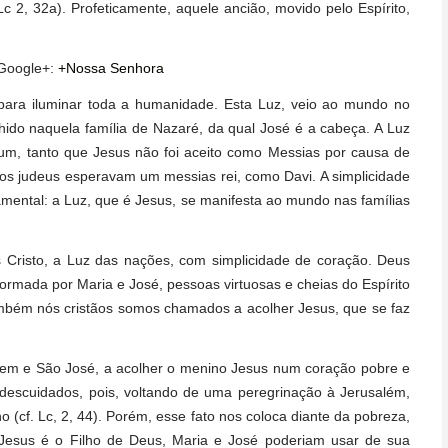
 2, 32a). Profeticamente, aquele ancião, movido pelo Espírito,
 Google+:
+Nossa Senhora
 para iluminar toda a humanidade. Esta Luz, veio ao mundo no
lhido naquela família de Nazaré, da qual José é a cabeça. A Luz
m, tanto que Jesus não foi aceito como Messias por causa de
e os judeus esperavam um messias rei, como Davi. A simplicidade
mental: a Luz, que é Jesus, se manifesta ao mundo nas famílias
Cristo, a Luz das nações, com simplicidade de coração. Deus
ormada por Maria e José, pessoas virtuosas e cheias do Espírito
ambém nós cristãos somos chamados a acolher Jesus, que se faz
em e São José, a acolher o menino Jesus num coração pobre e
escuidados, pois, voltando de uma peregrinação à Jerusalém,
(cf. Lc, 2, 44). Porém, esse fato nos coloca diante da pobreza,
 Jesus é o Filho de Deus, Maria e José poderiam usar de sua