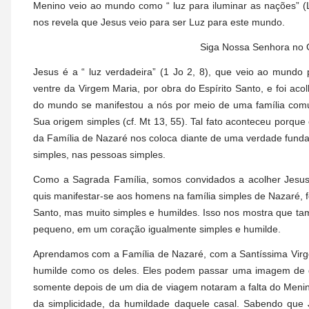
Menino veio ao mundo como “ luz para iluminar as nações” (Lc
nos revela que Jesus veio para ser Luz para este mundo.
Siga Nossa Senhora no
Jesus é a “ luz verdadeira” (1 Jo 2, 8), que veio ao mundo
ventre da Virgem Maria, por obra do Espírito Santo, e foi aco
do mundo se manifestou a nós por meio de uma família comu
Sua origem simples (cf. Mt 13, 55). Tal fato aconteceu porqu
da Família de Nazaré nos coloca diante de uma verdade funda
simples, nas pessoas simples.
Como a Sagrada Família, somos convidados a acolher Jesus 
quis manifestar-se aos homens na família simples de Nazaré, f
Santo, mas muito simples e humildes. Isso nos mostra que t
pequeno, em um coração igualmente simples e humilde.
Aprendamos com a Família de Nazaré, com a Santíssima Virg
humilde como os deles. Eles podem passar uma imagem de d
somente depois de um dia de viagem notaram a falta do Menino 
da simplicidade, da humildade daquele casal. Sabendo que