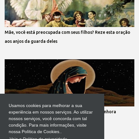
Mãe, você está preocupada com seus filhos? Reze esta oração
aos anjos da guarda deles
Usamos cookies para melhorar a sua
Novena dos nove meses de gestação de Nossa Senhora
experiência em nossos serviços. Ao utilizar
nossos serviços, você concorda com tal
condição. Para mais informações, visite
nossa Política de Cookies..