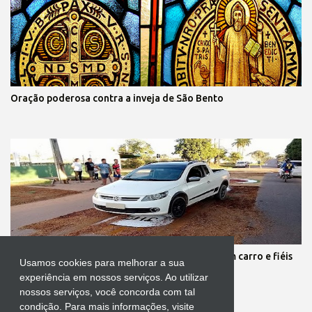
Oração poderosa contra a inveja de São Bento
Protestante destrói tapete de Corpus Christi com carro e fiéis
Usamos cookies para melhorar a sua
se revoltam
experiência em nossos serviços. Ao utilizar
nossos serviços, você concorda com tal
condição. Para mais informações, visite