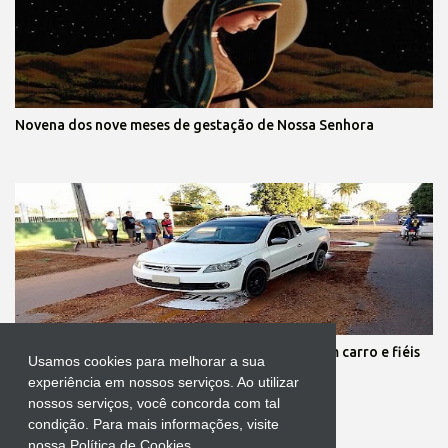
Novena dos nove meses de gestação de Nossa Senhora
Protestante destrói tapete de Corpus Christi com carro e fiéis
Usamos cookies para melhorar a sua
se revoltam
experiência em nossos serviços. Ao utilizar
nossos serviços, você concorda com tal
condição. Para mais informações, visite
nossa Política de Cookies..