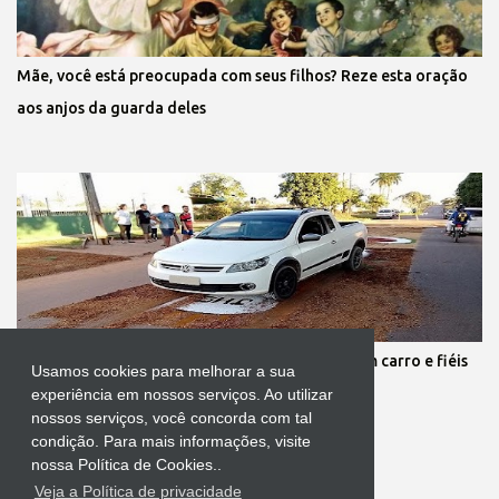
Mãe, você está preocupada com seus filhos? Reze esta oração
aos anjos da guarda deles
Protestante destrói tapete de Corpus Christi com carro e fiéis
Usamos cookies para melhorar a sua
se revoltam
experiência em nossos serviços. Ao utilizar
nossos serviços, você concorda com tal
condição. Para mais informações, visite
nossa Política de Cookies..
Veja a Política de privacidade