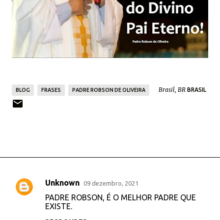
Brasil, BR
BRASIL
BLOG
FRASES
PADRE ROBSON DE OLIVEIRA
Unknown
09 dezembro, 2021
C
PADRE ROBSON, É O MELHOR PADRE QUE
o
EXISTE.
m