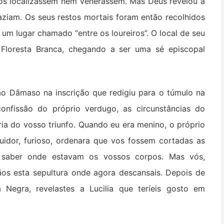
o os localizassem nem venerassem. Mas Deus revelou a
aziam. Os seus restos mortais foram então recolhidos
 um lugar chamado “entre os loureiros”. O local de seu
Floresta Branca, chegando a ser uma sé episcopal
ão Dâmaso na inscrição que redigiu para o túmulo na
confissão do próprio verdugo, as circunstâncias do
tória do vosso triunfo. Quando eu era menino, o próprio
dor, furioso, ordenara q
ue vos fossem cortadas as
saber onde estavam os vossos corpos. Mas vós,
ãos esta sepultura onde agora descansais. Depois de
Negra, revelastes a Lucilia que teríeis gosto em