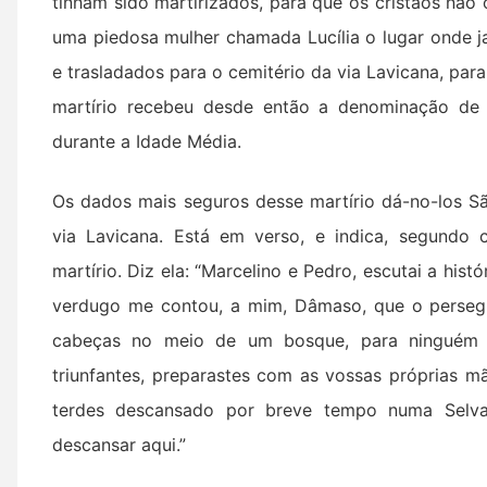
tinham sido martirizados, para que os cristãos nã
uma piedosa mulher chamada Lucília o lugar onde j
e trasladados para o cemitério da via Lavicana, para
martírio recebeu desde então a denominação de 
durante a Idade Média.
Os dados mais seguros desse martírio dá-no-los S
via Lavicana. Está em verso, e indica, segundo 
martírio. Diz ela: “Marcelino e Pedro, escutai a his
verdugo me contou, a mim, Dâmaso, que o persegui
cabeças no meio de um bosque, para ninguém 
triunfantes, preparastes com as vossas próprias m
terdes descansado por breve tempo numa Selva 
descansar aqui.”