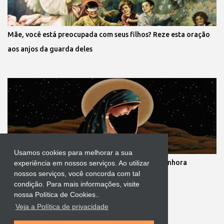
Mãe, você está preocupada com seus filhos? Reze esta oração
aos anjos da guarda deles
Usamos cookies para melhorar a sua
Novena dos nove meses de gestação de Nossa Senhora
experiência em nossos serviços. Ao utilizar
nossos serviços, você concorda com tal
condição. Para mais informações, visite
nossa Política de Cookies..
Veja a Política de privacidade
Tecnologia do Blogger