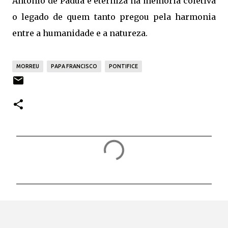
Antônio de Pádua e eterniza na memória coletiva
o legado de quem tanto pregou pela harmonia
entre a humanidade e a natureza.
MORREU
PAPA FRANCISCO
PONTIFICE
C
o
m
e
n
t