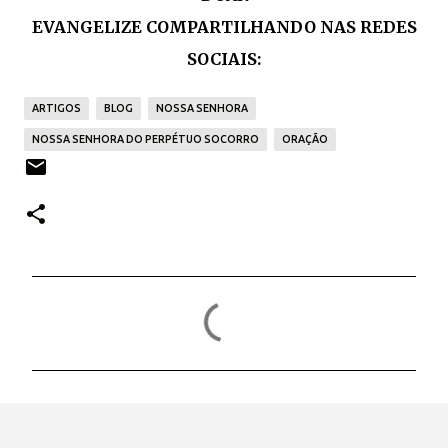
EVANGELIZE COMPARTILHANDO NAS REDES
SOCIAIS:
ARTIGOS
BLOG
NOSSA SENHORA
NOSSA SENHORA DO PERPÉTUO SOCORRO
ORAÇÃO
C
o
m
e
n