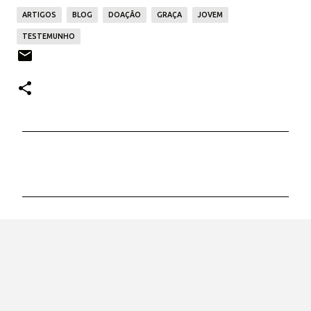
ARTIGOS
BLOG
DOAÇÃO
GRAÇA
JOVEM
TESTEMUNHO
C
o
m
e
n
t
á
r
i