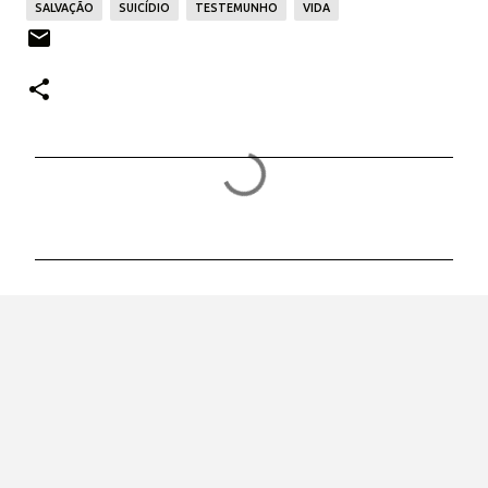
SALVAÇÃO
SUICÍDIO
TESTEMUNHO
VIDA
C
o
m
e
n
t
á
r
i
o