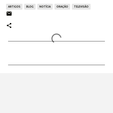
ARTIGOS
BLOG
NOTÍCIA
ORAÇÃO
TELEVISÃO
C
o
m
e
n
t
á
r
i
o