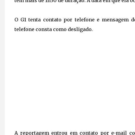
tem mais de 1h30 de duração. A data em que ela oc
O G1 tenta contato por telefone e mensagem 
telefone consta como desligado.
A reportagem entrou em contato por e-mail co