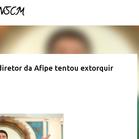
- NSCM
Pular para o conteúdo principal
iretor da Afipe tentou extorquir