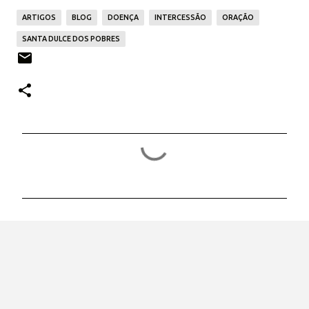
ARTIGOS
BLOG
DOENÇA
INTERCESSÃO
ORAÇÃO
SANTA DULCE DOS POBRES
C
o
m
e
n
t
á
r