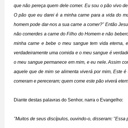
que não pereça quem dele comer. Eu sou o pão vivo de
O pão que eu darei é a minha carne para a vida do mu
homem pode dar-nos a sua carne a comer?" Então Jesus
não comerdes a carne do Filho do Homem e não beberd
minha carne e bebe o meu sangue tem vida eterna, e 
verdadeiramente uma comida e o meu sangue é verdad
o meu sangue permanece em mim, e eu nele. Assim como
aquele que de mim se alimenta viverá por mim, Este é
comeram e pereceram; quem come este pão viverá eterna
Diante destas palavras do Senhor, narra o Evangelho:
"Muitos de seus discípulos, ouvindo-o, disseram: "Essa 