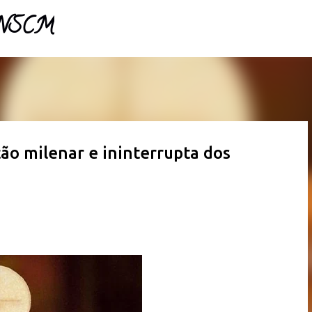
- NSCM
Pular para o conteúdo principal
ção milenar e ininterrupta dos