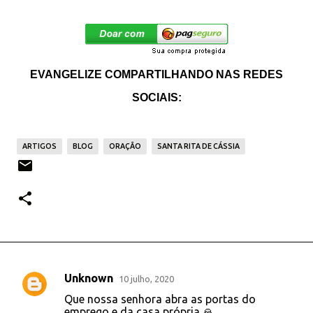
EVANGELIZE COMPARTILHANDO NAS REDES
SOCIAIS:
ARTIGOS
BLOG
ORAÇÃO
SANTA RITA DE CÁSSIA
Unknown
10 julho, 2020
C
Que nossa senhora abra as portas do
o
emprego e da casa própria 🙏