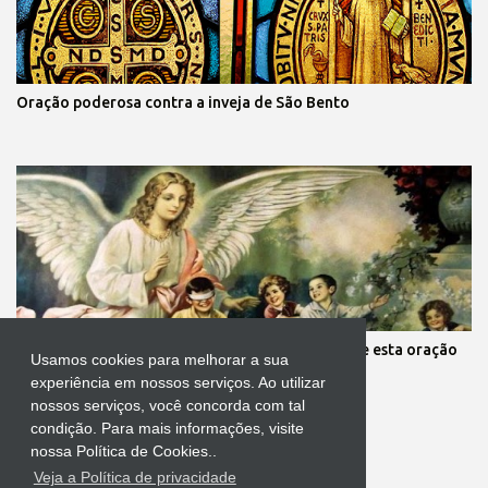
Oração poderosa contra a inveja de São Bento
Mãe, você está preocupada com seus filhos? Reze esta oração
Usamos cookies para melhorar a sua
aos anjos da guarda deles
experiência em nossos serviços. Ao utilizar
nossos serviços, você concorda com tal
condição. Para mais informações, visite
nossa Política de Cookies..
Veja a Política de privacidade