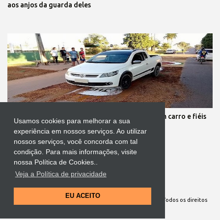
aos anjos da guarda deles
Protestante destrói tapete de Corpus Christi com carro e fiéis
Usamos cookies para melhorar a sua
se revoltam
experiência em nossos serviços. Ao utilizar
nossos serviços, você concorda com tal
condição. Para mais informações, visite
nossa Política de Cookies..
Veja a Política de privacidade
Tecnologia do Blogger
EU ACEITO
Site Oficial da Comunidade Nossa Senhora cuida de mim. Todos os direitos
reservados