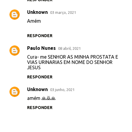
i
o
Unknown
03 março, 2021
s
Amém
RESPONDER
Paulo Nunes
08 abril, 2021
Cura- me SENHOR AS MINHA PROSTATA E
VIAS URINARIAS EM NOME DO SENHOR
JESUS
RESPONDER
Unknown
03 junho, 2021
amém 🙏🙇🙏
RESPONDER