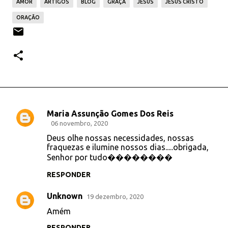
AMOR
ARTIGOS
BLOG
GRAÇA
JESUS
JESUS CRISTO
ORAÇÃO
Maria Assunção Gomes Dos Reis
C
06 novembro, 2020
o
Deus olhe nossas necessidades, nossas
fraquezas e ilumine nossos dias.....obrigada,
m
Senhor por tudo��������
e
RESPONDER
n
t
Unknown
19 dezembro, 2020
á
Amém
r
RESPONDER