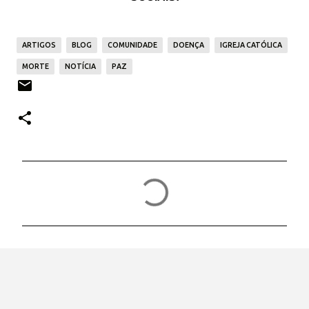
ARTIGOS
BLOG
COMUNIDADE
DOENÇA
IGREJA CATÓLICA
MORTE
NOTÍCIA
PAZ
C
o
m
e
n
t
á