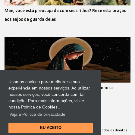
Mãe, você está preocupada com seus filhos? Reze esta oração
aos anjos da guarda deles
Usamos cookies para melhorar a sua
Novena dos nove meses de gestação de Nossa Senhora
experiência em nossos serviços. Ao utilizar
nossos serviços, você concorda com tal
condição. Para mais informações, visite
nossa Política de Cookies..
Veja a Política de privacidade
Tecnologia do Blogger
EU ACEITO
Site Oficial da Comunidade Nossa Senhora cuida de mim. Todos os direitos