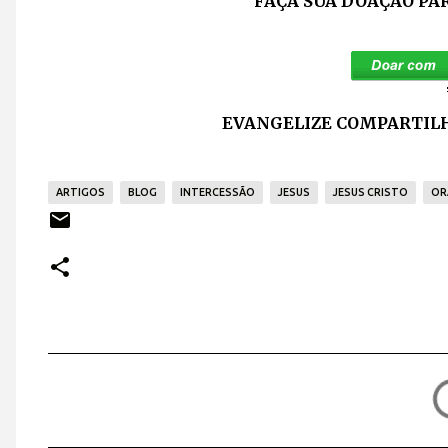
FAÇA SUA DOAÇÃO PA
EVANGELIZE COMPARTILH
ARTIGOS
BLOG
INTERCESSÃO
JESUS
JESUS CRISTO
OR
C
o
m