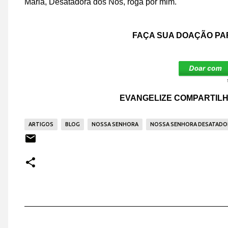
Maria, Desatadora dos Nós, roga por mim
.
FAÇA SUA DOAÇÃO PA
EVANGELIZE COMPARTILH
ARTIGOS
BLOG
NOSSA SENHORA
NOSSA SENHORA DESATADO
C