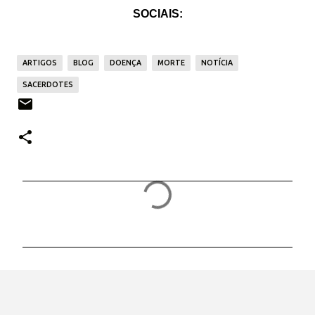
SOCIAIS:
ARTIGOS
BLOG
DOENÇA
MORTE
NOTÍCIA
SACERDOTES
C
o
m
e
n
t