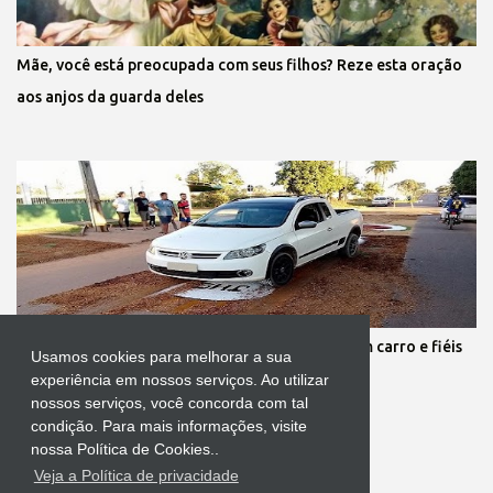
Mãe, você está preocupada com seus filhos? Reze esta oração
aos anjos da guarda deles
Protestante destrói tapete de Corpus Christi com carro e fiéis
Usamos cookies para melhorar a sua
se revoltam
experiência em nossos serviços. Ao utilizar
nossos serviços, você concorda com tal
condição. Para mais informações, visite
nossa Política de Cookies..
Veja a Política de privacidade
Tecnologia do Blogger