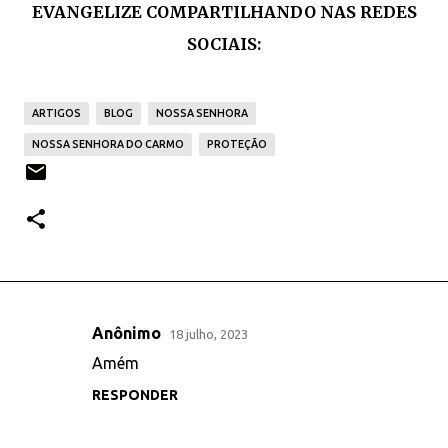
EVANGELIZE COMPARTILHANDO NAS REDES
SOCIAIS:
ARTIGOS
BLOG
NOSSA SENHORA
NOSSA SENHORA DO CARMO
PROTEÇÃO
Anônimo
18 julho, 2023
C
Amém
o
RESPONDER
m
e