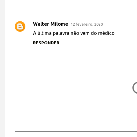
Walter Milome
12 fevereiro, 2020
C
A última palavra não vem do médico
o
RESPONDER
m
e
n
t
á
r
i
o
s