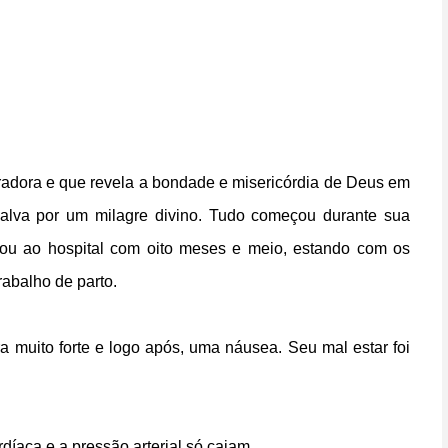
iradora e que revela a bondade e misericórdia de Deus em
 salva por um milagre divino. Tudo começou durante sua
gou ao hospital com oito meses e meio, estando com os
rabalho de parto.
a muito forte e logo após, uma náusea. Seu mal estar foi
íaca e a pressão arterial só caiam.