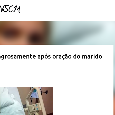
- NSCM
Pular para o conteúdo principal
lagrosamente após oração do marido