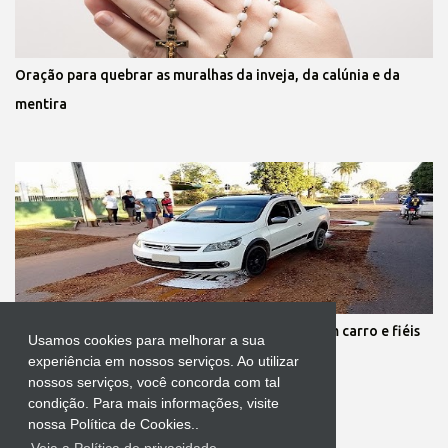
Oração para quebrar as muralhas da inveja, da calúnia e da
mentira
Protestante destrói tapete de Corpus Christi com carro e fiéis
Usamos cookies para melhorar a sua
se revoltam
experiência em nossos serviços. Ao utilizar
nossos serviços, você concorda com tal
condição. Para mais informações, visite
nossa Política de Cookies..