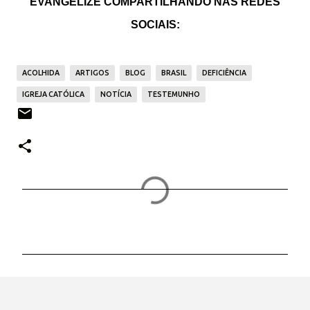
EVANGELIZE COMPARTILHANDO NAS REDES
SOCIAIS:
ACOLHIDA
ARTIGOS
BLOG
BRASIL
DEFICIÊNCIA
IGREJA CATÓLICA
NOTÍCIA
TESTEMUNHO
C
o
m
e
n
t