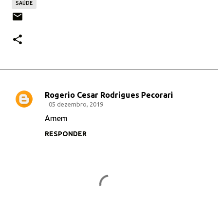
SAÚDE
Rogerio Cesar Rodrigues Pecorari
C
05 dezembro, 2019
o
Amem
m
RESPONDER
e
n
t
á
r
i