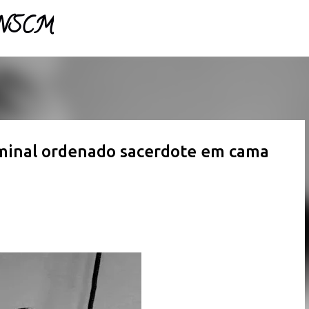
- NSCM
Pular para o conteúdo principal
rminal ordenado sacerdote em cama