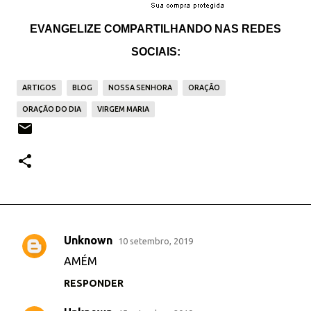
EVANGELIZE COMPARTILHANDO NAS REDES
SOCIAIS:
ARTIGOS
BLOG
NOSSA SENHORA
ORAÇÃO
ORAÇÃO DO DIA
VIRGEM MARIA
Unknown
10 setembro, 2019
C
AMÉM
o
RESPONDER
m
e