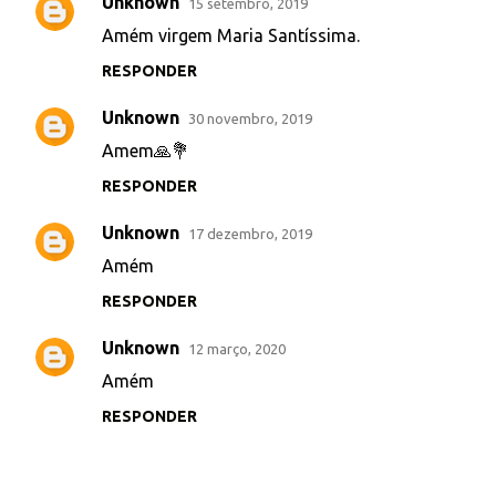
Unknown
15 setembro, 2019
n
Amém virgem Maria Santíssima.
t
RESPONDER
á
r
Unknown
30 novembro, 2019
i
Amem🙏💐
o
RESPONDER
s
Unknown
17 dezembro, 2019
Amém
RESPONDER
Unknown
12 março, 2020
Amém
RESPONDER