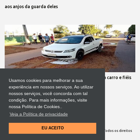
aos anjos da guarda deles
Protestante destrói tapete de Corpus Christi com carro e fiéis
Usamos cookies para melhorar a sua
se revoltam
experiência em nossos serviços. Ao utilizar
nossos serviços, você concorda com tal
condição. Para mais informações, visite
nossa Política de Cookies..
Veja a Política de privacidade
Tecnologia do Blogger
EU ACEITO
Site Oficial da Comunidade Nossa Senhora cuida de mim. Todos os direitos
reservados