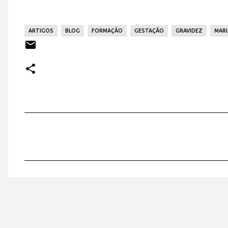
ARTIGOS
BLOG
FORMAÇÃO
GESTAÇÃO
GRAVIDEZ
MARI
C
o
m
e
n
t
á