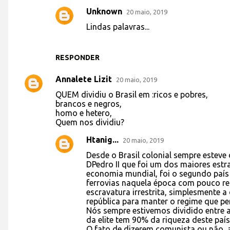
Unknown
20 maio, 2019
Lindas palavras...
RESPONDER
Annalete Lizit
20 maio, 2019
QUEM dividiu o Brasil em :ricos e pobres,
brancos e negros,
homo e hetero,
Quem nos dividiu?
Htanig...
20 maio, 2019
Desde o Brasil colonial sempre esteve 
DPedro II que foi um dos maiores estra
economia mundial, foi o segundo país 
ferrovias naquela época com pouco re
escravatura irrestrita, simplesmente a
república para manter o regime que pe
Nós sempre estivemos dividido entre a 
da elite tem 90% da riqueza deste país 
O fato de dizerem comunista ou não, 