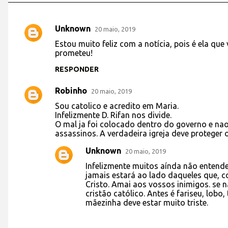
Unknown
20 maio, 2019
C
Estou muito feliz com a notícia, pois é ela que
o
prometeu!
m
RESPONDER
e
Robinho
n
20 maio, 2019
t
Sou catolico e acredito em Maria.
Infelizmente D. Rifan nos divide.
á
O mal ja foi colocado dentro do governo e nao 
assassinos. A verdadeira igreja deve proteger 
r
i
Unknown
20 maio, 2019
o
Infelizmente muitos aínda não entend
jamais estará ao lado daqueles que,
s
Cristo. Amai aos vossos inimigos. se
cristão católico. Antes é fariseu, lobo
mãezinha deve estar muito triste.