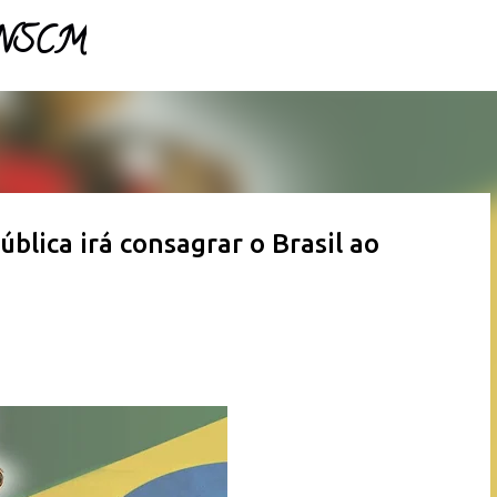
- NSCM
Pular para o conteúdo principal
lica irá consagrar o Brasil ao