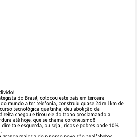
divido!!
tegista do Brasil, colocou este país em terceira
do mundo a ter telefonia, construiu quase 24 mil km de
curso tecnológica que tinha, deu abolição da
 direita chegou e tirou ele do trono proclamando a
rdura até hoje, que se chama coronelismo!!
direita e esquerda, ou seja , ricos e pobres onde 10%
.
a grande maioria do p nosso povo são analfabetos