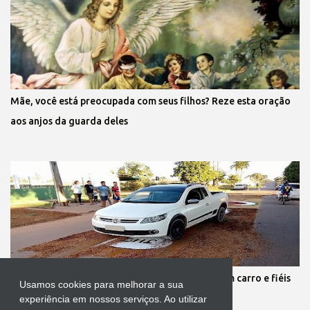
Mãe, você está preocupada com seus filhos? Reze esta oração
aos anjos da guarda deles
Protestante destrói tapete de Corpus Christi com carro e fiéis
Usamos cookies para melhorar a sua
se revoltam
experiência em nossos serviços. Ao utilizar