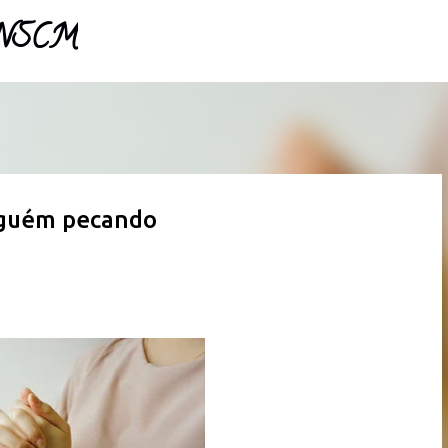
- NSCM
Pular para o conteúdo principal
lguém pecando