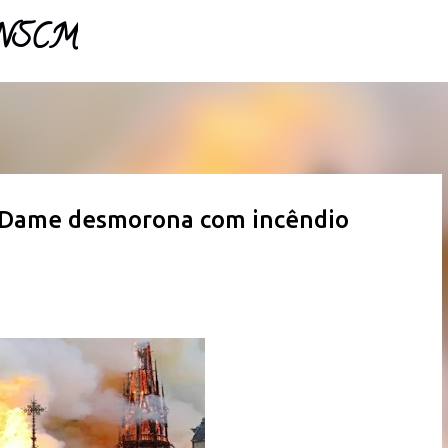
- NSCM
Pular para o conteúdo principal
e-Dame desmorona com incêndio