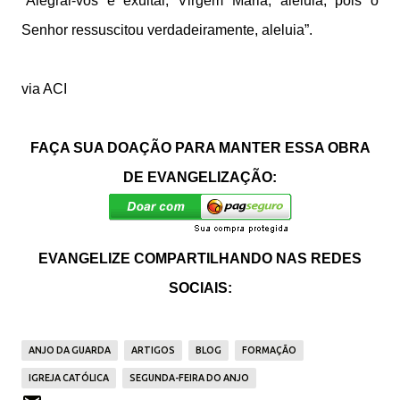
“Alegrai-vos e exultai, Virgem Maria, aleluia, pois o
Senhor ressuscitou verdadeiramente, aleluia”.
via ACI
FAÇA SUA DOAÇÃO PARA MANTER ESSA OBRA
DE EVANGELIZAÇÃO:
EVANGELIZE COMPARTILHANDO NAS REDES
SOCIAIS:
ANJO DA GUARDA
ARTIGOS
BLOG
FORMAÇÃO
IGREJA CATÓLICA
SEGUNDA-FEIRA DO ANJO