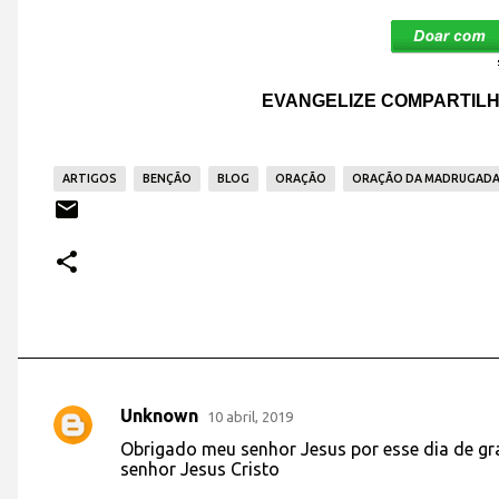
EVANGELIZE COMPARTILH
ARTIGOS
BENÇÃO
BLOG
ORAÇÃO
ORAÇÃO DA MADRUGAD
Unknown
10 abril, 2019
C
Obrigado meu senhor Jesus por esse dia de gra
o
senhor Jesus Cristo
m