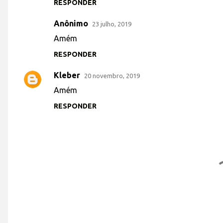
RESPONDER
e
Anônimo
n
23 julho, 2019
t
Amém
á
RESPONDER
r
Kleber
20 novembro, 2019
i
Amém
o
RESPONDER
s