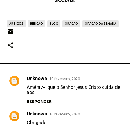
SOCIAIS:
ARTIGOS
BENÇÃO
BLOG
ORAÇÃO
ORAÇÃO DA SEMANA
Unknown
10 fevereiro, 2020
C
Amém 🙏 que o Senhor jesus Cristo cuida de
o
nós
m
RESPONDER
e
Unknown
n
10 fevereiro, 2020
t
Obrigado