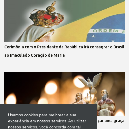
Cerimônia com o Presidente da República irá consagrar o Brasil
ao Imaculado Coração de Maria
Usamos cookies para melhorar a sua
Oração a infalível ao Divino Pai Eterno para alcançar uma graça
experiência em nossos serviços. Ao utilizar
nossos serviços, você concorda com tal