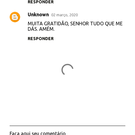
á
RESPONDER
r
Unknown
02 março, 2020
i
MUITA GRATIDÃO, SENHOR TUDO QUE ME
o
DÁS. AMÉM.
s
RESPONDER
Faça aqui seu comentário