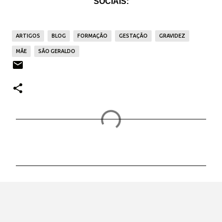
SOCIAIS:
ARTIGOS
BLOG
FORMAÇÃO
GESTAÇÃO
GRAVIDEZ
MÃE
SÃO GERALDO
C
o
m
e
n
t
á