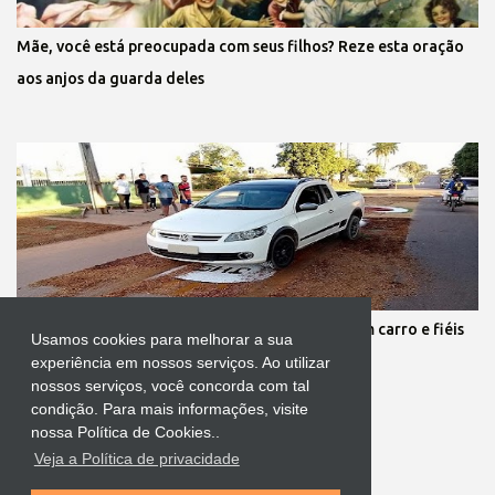
Mãe, você está preocupada com seus filhos? Reze esta oração
aos anjos da guarda deles
Protestante destrói tapete de Corpus Christi com carro e fiéis
Usamos cookies para melhorar a sua
se revoltam
experiência em nossos serviços. Ao utilizar
nossos serviços, você concorda com tal
condição. Para mais informações, visite
nossa Política de Cookies..
Veja a Política de privacidade
Tecnologia do Blogger