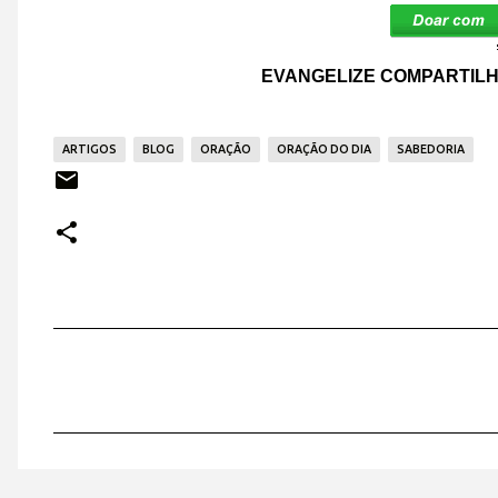
EVANGELIZE COMPARTILH
ARTIGOS
BLOG
ORAÇÃO
ORAÇÃO DO DIA
SABEDORIA
C
o
m
e
n