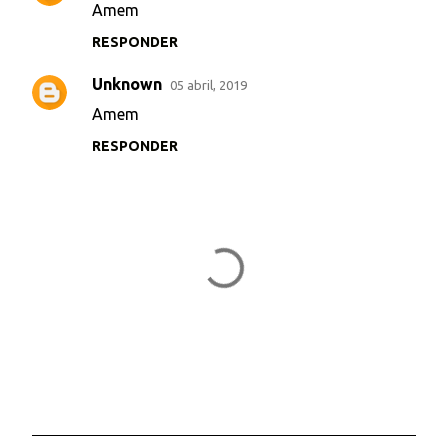
Amem
o
RESPONDER
m
e
Unknown
05 abril, 2019
n
Amem
t
RESPONDER
á
r
i
o
s