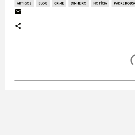
ARTIGOS
BLOG
CRIME
DINHEIRO
NOTÍCIA
PADRE ROBSO
C
o
m
e
n
t
á
r
i