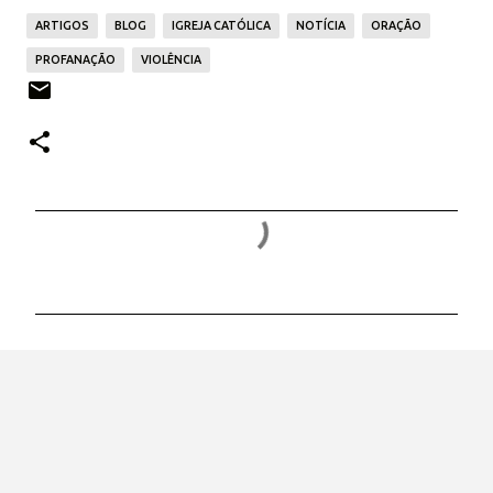
ARTIGOS
BLOG
IGREJA CATÓLICA
NOTÍCIA
ORAÇÃO
PROFANAÇÃO
VIOLÊNCIA
C
o
m
e
n
t
á
r
i