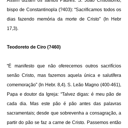
Assim diziam os santos Padres: S. João Crisóstomo,
bispo de Constantinopla (?403): “Sacrificamos todos os
dias fazendo memória da morte de Cristo” (In Hebr
17,3).
Teodoreto de Ciro (?460)
“É manifesto que não oferecemos outros sacrifícios
senão Cristo, mas fazemos aquela única e salutífera
comemoração” (In Hebr. 8,4). S. Leão Magno (400-461),
Papa e doutor da Igreja: “Talvez digas: é meu pão de
cada dia. Mas este pão é pão antes das palavras
sacramentais; desde que sobrevenha a consagração, a
partir do pão se faz a carne de Cristo. Passemos então