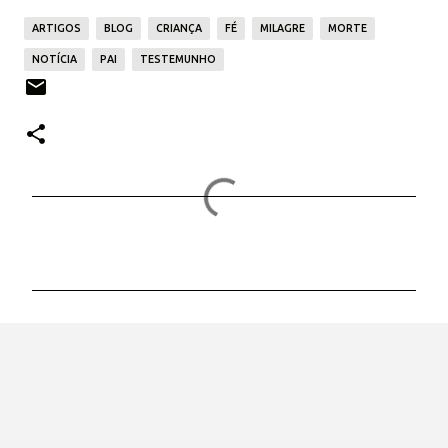
ARTIGOS
BLOG
CRIANÇA
FÉ
MILAGRE
MORTE
NOTÍCIA
PAI
TESTEMUNHO
C
o
m
e
n
t
á
r