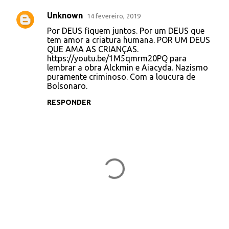
Unknown
14 fevereiro, 2019
C
Por DEUS fiquem juntos. Por um DEUS que
o
tem amor a criatura humana. POR UM DEUS
QUE AMA AS CRIANÇAS.
m
https://youtu.be/1M5qmrm20PQ para
e
lembrar a obra Alckmin e Aiacyda. Nazismo
puramente criminoso. Com a loucura de
n
Bolsonaro.
t
RESPONDER
á
r
i
o
s