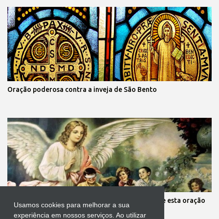
Oração poderosa contra a inveja de São Bento
Mãe, você está preocupada com seus filhos? Reze esta oração
Usamos cookies para melhorar a sua
aos anjos da guarda deles
experiência em nossos serviços. Ao utilizar