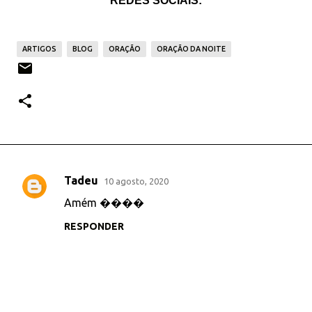
REDES SOCIAIS:
ARTIGOS
BLOG
ORAÇÃO
ORAÇÃO DA NOITE
Tadeu
10 agosto, 2020
C
Amém ����
o
RESPONDER
m
e
n
t
á