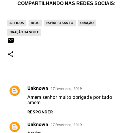
COMPARTILHANDO NAS REDES SOCIAIS:
ARTIGOS
BLOG
ESPÍRITO SANTO
ORAÇÃO
ORAÇÃO DA NOITE
Unknown
27 fevereiro, 2019
C
Amem senhor muito obrigada por tudo
o
amem
m
RESPONDER
e
Unknown
n
27 fevereiro, 2019