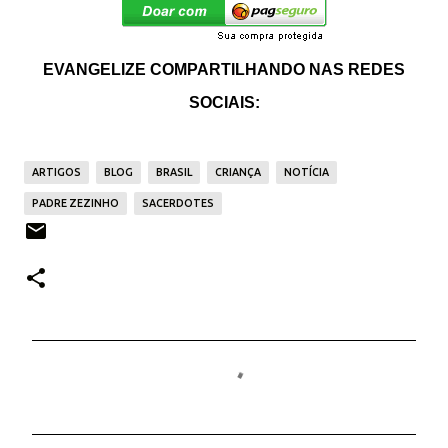
EVANGELIZE COMPARTILHANDO NAS REDES
SOCIAIS:
ARTIGOS
BLOG
BRASIL
CRIANÇA
NOTÍCIA
PADRE ZEZINHO
SACERDOTES
C
o
m