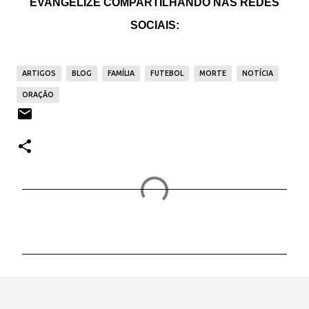
EVANGELIZE COMPARTILHANDO NAS REDES
SOCIAIS:
ARTIGOS
BLOG
FAMÍLIA
FUTEBOL
MORTE
NOTÍCIA
ORAÇÃO
C
o
m
e
n
t