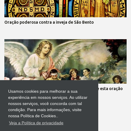
Oração poderosa contra a inveja de São Bento
Mãe, você está preocupada com seus filhos? Reze esta oração
Usamos cookies para melhorar a sua
aos anjos da guarda deles
experiência em nossos serviços. Ao utilizar
nossos serviços, você concorda com tal
condição. Para mais informações, visite
nossa Política de Cookies..
Veja a Política de privacidade
Tecnologia do Blogger