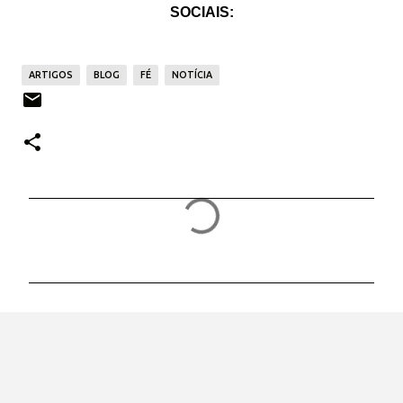
SOCIAIS:
ARTIGOS
BLOG
FÉ
NOTÍCIA
C
o
m
e
n
t
á