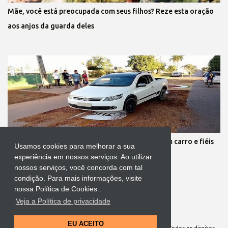
Mãe, você está preocupada com seus filhos? Reze esta oração
aos anjos da guarda deles
Protestante destrói tapete de Corpus Christi com carro e fiéis
Usamos cookies para melhorar a sua
se revoltam
experiência em nossos serviços. Ao utilizar
nossos serviços, você concorda com tal
condição. Para mais informações, visite
nossa Política de Cookies..
Veja a Política de privacidade
Tecnologia do Blogger
EU ACEITO
Site Oficial da Comunidade Nossa Senhora cuida de mim. Todos os direitos